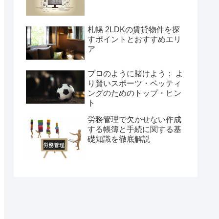
札幌 2LDKの賃貸物件を探
すポイントとおすすめエリ
ア
プロのように賭けよう： よ
り賢いスポーツ・ベッティ
ングのためのトップ・ヒン
ト
労務管理で欠かせない作成
する帳簿と手続に関する基
礎知識を徹底解説