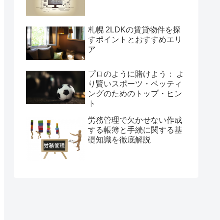
札幌 2LDKの賃貸物件を探
すポイントとおすすめエリ
ア
プロのように賭けよう： よ
り賢いスポーツ・ベッティ
ングのためのトップ・ヒン
ト
労務管理で欠かせない作成
する帳簿と手続に関する基
礎知識を徹底解説