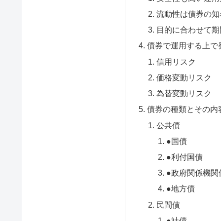
流動性は債券の知
目的に合わせて期
債券で運用する上で
信用リスク
価格変動リスク
為替変動リスク
債券の種類とその内
公共債
●国債
●利付国債
●政府関係機関
●地方債
民間債
●社債