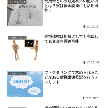
売掛金という勘定科目の使い方
ファクタリング
とは？実は資金調達にも活用可
能！
2020.11.24
売掛債権は担保にしても売却し
ファクタリング
ても資金を調達可能
2020.11.09
ファクタリングで求められるこ
ファクタリング
とがある債権譲渡登記を行うデ
メリット
2020.10.29