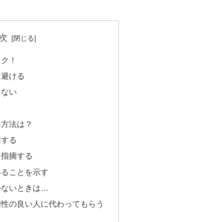
次
ック！
は避ける
えない
る
チ方法は？
用する
を指摘する
いることを示す
かないときは…
相性の良い人に代わってもらう