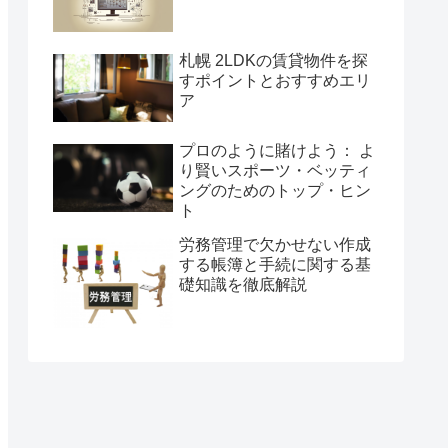
札幌 2LDKの賃貸物件を探
すポイントとおすすめエリ
ア
プロのように賭けよう： よ
り賢いスポーツ・ベッティ
ングのためのトップ・ヒン
ト
労務管理で欠かせない作成
する帳簿と手続に関する基
礎知識を徹底解説