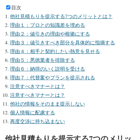
目次
他社見積もりを提示する7つのメリットとは？
理由１：プロとの知識差を埋める
理由２：値引きの理由や根拠にする
理由３：値引きすべき部分を具体的に指摘する
理由４：相手と契約したい熱意を見せる
理由５：悪徳業者を排除する
理由６：納得のいく説明を受ける
理由７：代替案やプランを提示される
注意すべきマナーとは？
注意すべきマナーとは？
他社の情報をそのまま提示しない
個人情報に配慮する
再度交渉に持ち込まない
他社見積もりを提示する7つのメリッ