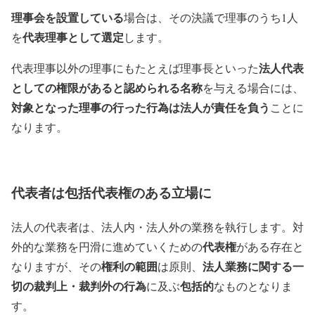
理事会を設置している
場合は、その決議で理事のうち1人
代表理事として選定
を
します。
法人代表
代表理事以外の理事にもたとえば理事長といった
としての権限があると認められる名称
を与える場合には、
対象となった理事の行った行為は法人が責任を負う
ことに
なります。
代表者は包括代表権のある立場に
法人の代表者は、法人内・法人外の業務を執行します。対
代表権
外的な業務を円滑に進めていくための
がある存在と
権利の範囲
法人業務に関する一
なりますが、その
は原則、
切の裁判上・裁判外の行為
包括的
に及ぶ
なものとなりま
す。