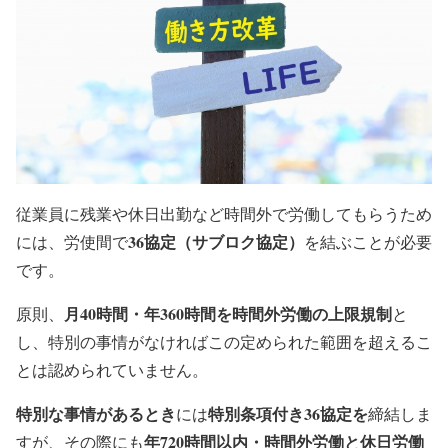
従業員に残業や休日出勤など時間外で労働してもらうため
36協定（サブロク協定）
には、労使間で
を結ぶことが必要
です。
月40時間・年360時間を時間外労働の上限規制
原則、
と
し、特別の事情がなければこの定められた範囲を超えるこ
とは認められていません。
特別な事情があるとき
特別条項付き36協定を
には
締結しま
年720時間以内・時間外労働と休日労働
すが、その際にも