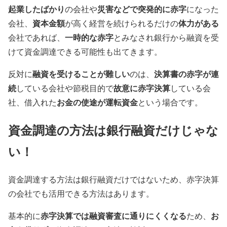
起業したばかり
災害などで突発的に赤字
の会社や
になった
資本金額
体力がある
会社、
が高く経営を続けられるだけの
一時的な赤字
会社であれば、
とみなされ銀行から融資を受
けて資金調達できる可能性も出てきます。
融資を受けることが難しい
決算書の赤字が連
反対に
のは、
続
故意に赤字決算
している会社や節税目的で
している会
お金の使途が運転資金
社、借入れた
という場合です。
資金調達の方法は銀行融資だけじゃな
い！
資金調達する方法は銀行融資だけではないため、赤字決算
の会社でも活用できる方法はあります。
赤字決算では融資審査に通りにくくなる
お
基本的に
ため、