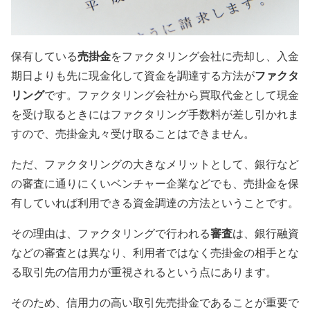
売掛金
保有している
をファクタリング会社に売却し、
入金
ファクタ
期日よりも先に現金化
して資金を調達する方法が
リング
です。ファクタリング会社から買取代金として現金
を受け取るときにはファクタリング手数料が差し引かれま
すので、売掛金丸々受け取ることはできません。
ただ、ファクタリングの大きなメリットとして、銀行など
の審査に通りにくいベンチャー企業などでも、売掛金を保
有していれば利用できる資金調達の方法ということです。
審査
その理由は、ファクタリングで行われる
は、銀行融資
などの審査とは異なり、利用者ではなく売掛金の相手とな
る
取引先の信用力が重視される
という点にあります。
そのため、信用力の高い取引先売掛金であることが重要で