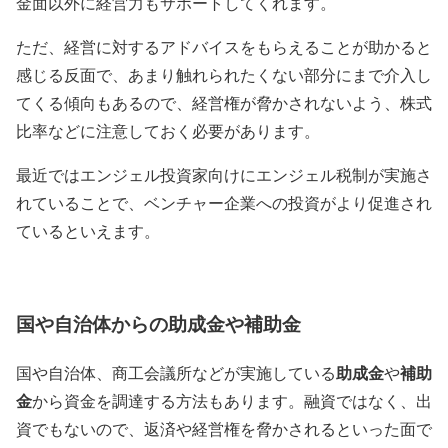
金面以外に
経営力もサポート
してくれます。
ただ、経営に対するアドバイスをもらえることが助かると
感じる反面で、あまり
触れられたくない部分にまで介入し
てくる傾向もある
ので、経営権が脅かされないよう、
株式
比率などに注意
しておく必要があります。
最近ではエンジェル投資家向けにエンジェル税制が実施さ
れていることで、ベンチャー企業への投資がより促進され
ているといえます。
国や自治体からの助成金や補助金
助成金
補助
国や自治体、商工会議所などが実施している
や
金
から資金を調達する方法もあります。融資ではなく、出
資でもないので、返済や経営権を脅かされるといった面で