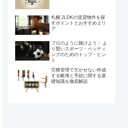
札幌 2LDKの賃貸物件を探
すポイントとおすすめエリ
ア
プロのように賭けよう： よ
り賢いスポーツ・ベッティ
ングのためのトップ・ヒン
ト
労務管理で欠かせない作成
する帳簿と手続に関する基
礎知識を徹底解説