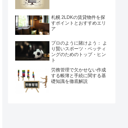
札幌 2LDKの賃貸物件を探
すポイントとおすすめエリ
ア
プロのように賭けよう： よ
り賢いスポーツ・ベッティ
ングのためのトップ・ヒン
ト
労務管理で欠かせない作成
する帳簿と手続に関する基
礎知識を徹底解説